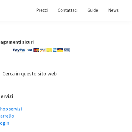
Prezzi
Contattaci
Guide
News
Barra
agamenti sicuri
laterale
primaria
erca
n
uesto
ito
ervizi
web
hop servizi
arrello
ogin