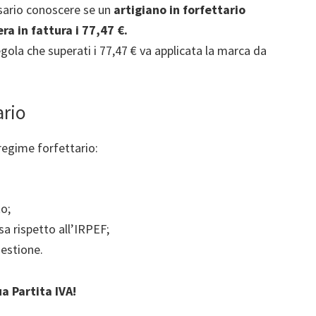
sario conoscere se un
artigiano in forfettario
ra in fattura i 77,47 €.
regola che superati i 77,47 € va applicata la marca da
ario
 regime forfettario:
to;
sa rispetto all’IRPEF;
gestione.
ua Partita IVA!