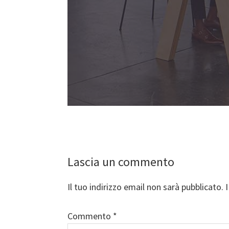
Interazioni
Lascia un commento
del
Il tuo indirizzo email non sarà pubblicato.
lettore
Commento
*