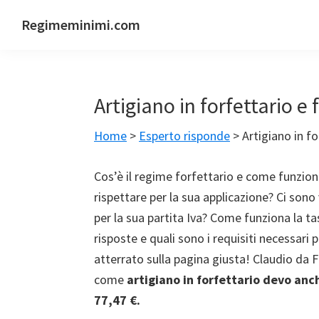
Passa
Passa
Passa
Passa
Regimeminimi.com
alla
al
alla
al
Il
navigazione
contenuto
barra
piè
tuo
primaria
principale
laterale
di
consulente
primaria
pagina
Artigiano in forfettario e
di
fiducia
Home
>
Esperto risponde
>
Artigiano in fo
online
Cos’è il regime forfettario e come funzion
rispettare per la sua applicazione? Ci sono 
per la sua partita Iva? Come funziona la t
risposte e quali sono i requisiti necessari p
atterrato sulla pagina giusta! Claudio da 
come
artigiano in forfettario devo anch
77,47 €.