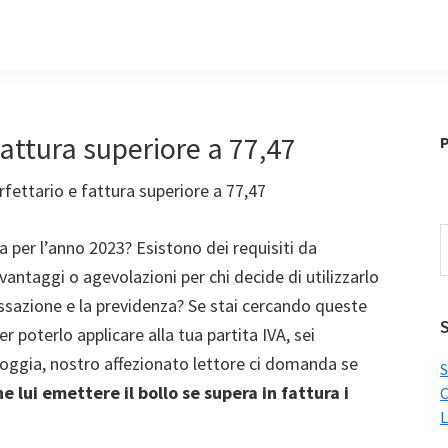
 fattura superiore a 77,47
P
rfettario e fattura superiore a 77,47
C
a per l’anno 2023? Esistono dei requisiti da
i
vantaggi o agevolazioni per chi decide di utilizzarlo
q
assazione e la previdenza? Se stai cercando queste
s
S
er poterlo applicare alla tua partita IVA, sei
Foggia, nostro affezionato lettore ci domanda se
S
e lui emettere il bollo se supera in fattura i
C
L