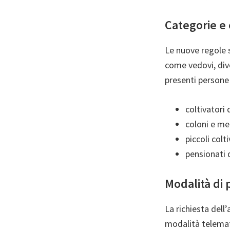
Categorie e c
Le nuove regole s
come vedovi, divo
presenti persone 
coltivatori 
coloni e me
piccoli colti
pensionati 
Modalità di
La richiesta dell
modalità telemat