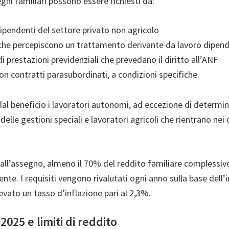
egni familiari possono essere richiesti da:
dipendenti del settore privato non agricolo
che percepiscono un trattamento derivante da lavoro dipen
di prestazioni previdenziali che prevedano il diritto all’ANF
on contratti parasubordinati, a condizioni specifiche.
dal beneficio i lavoratori autonomi, ad eccezione di determi
lle gestioni speciali e lavoratori agricoli che rientrano nei cr
 all’assegno, almeno il 70% del reddito familiare complessiv
nte. I requisiti vengono rivalutati ogni anno sulla base dell’
levato un tasso d’inflazione pari al 2,3%.
2025 e limiti di reddito