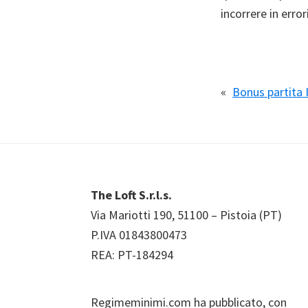
incorrere in error
«
Bonus partita 
Footer
The Loft S.r.l.s.
Via Mariotti 190, 51100 – Pistoia (PT)
P.IVA 01843800473
REA: PT-184294
Regimeminimi.com ha pubblicato, con