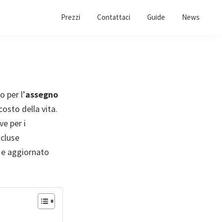
Prezzi
Contattaci
Guide
News
o per l’
assegno
costo della vita.
ve per i
scluse
 e aggiornato