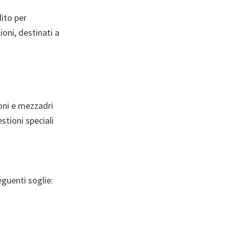
dito per
oni, destinati a
loni e mezzadri
stioni speciali
eguenti soglie: