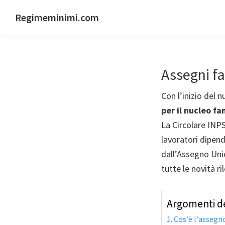
Passa
Passa
Passa
Regimeminimi.com
alla
al
al
Il
navigazione
contenuto
piè
tuo
primaria
principale
di
consulente
pagina
Assegni fa
di
fiducia
Con l’inizio del n
online
per il nucleo fa
La Circolare INPS
lavoratori dipend
dall’Assegno Uni
tutte le novità ri
Argomenti de
Cos’è l’assegno