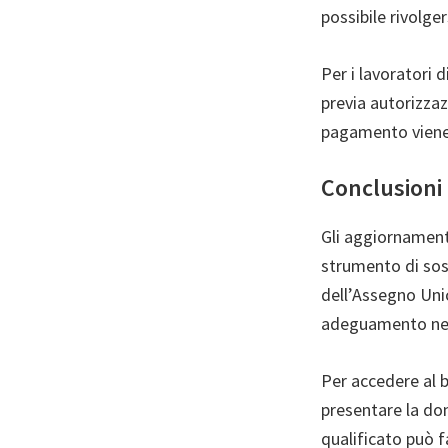
possibile rivolger
Per i lavoratori 
previa autorizzazi
pagamento viene 
Conclusioni
Gli aggiornamenti
strumento di sos
dell’Assegno Unic
adeguamento nece
Per accedere al b
presentare la dom
qualificato può 