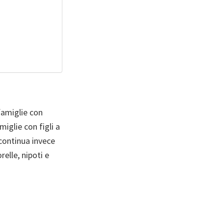
famiglie con
iglie con figli a
 continua invece
relle, nipoti e