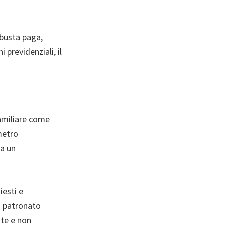
 busta paga,
 previdenziali, il
familiare come
metro
ta un
iesti e
n patronato
nte e non