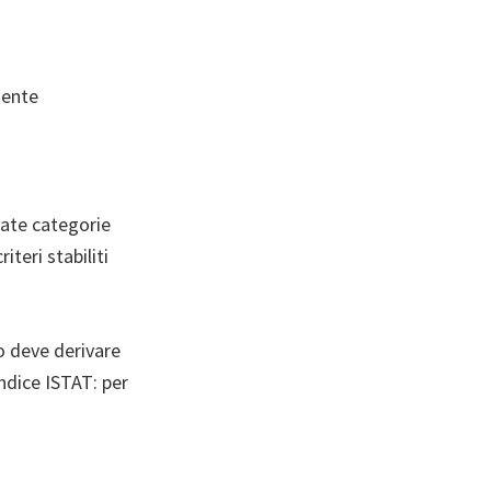
dente
nate categorie
iteri stabiliti
o deve derivare
indice ISTAT: per