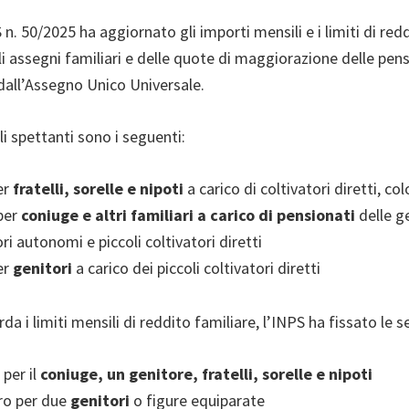
 n. 50/2025 ha aggiornato gli importi mensili e i limiti di red
i assegni familiari e delle quote di maggiorazione delle pensi
dall’Assegno Unico Universale.
li spettanti sono i seguenti:
er
fratelli, sorelle e nipoti
a carico di coltivatori diretti, co
per
coniuge e altri familiari a carico di pensionati
delle ge
ri autonomi e piccoli coltivatori diretti
er
genitori
a carico dei piccoli coltivatori diretti
da i limiti mensili di reddito familiare, l’INPS ha fissato le s
 per il
coniuge, un genitore, fratelli, sorelle e nipoti
ro per due
genitori
o figure equiparate