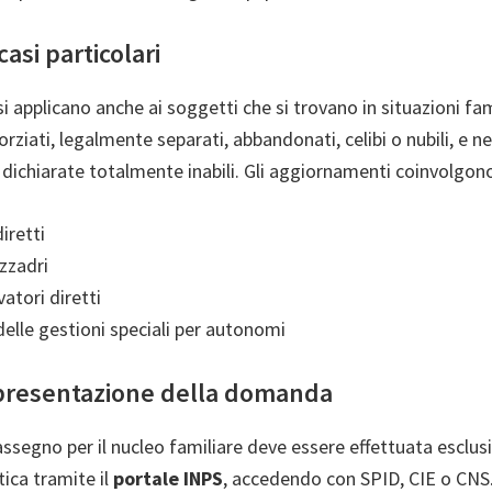
asi particolari
i applicano anche ai soggetti che si trovano in situazioni fami
rziati, legalmente separati, abbandonati, celibi o nubili, e nei
dichiarate totalmente inabili. Gli aggiornamenti coinvolgono 
diretti
zzadri
vatori diretti
delle gestioni speciali per autonomi
 presentazione della domanda
’assegno per il nucleo familiare deve essere effettuata esclu
ica tramite il
portale INPS
, accedendo con SPID, CIE o CNS. 