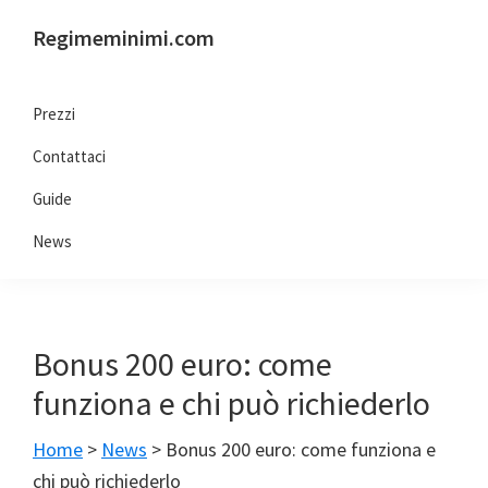
Passa
Passa
Passa
Regimeminimi.com
alla
al
al
Il
navigazione
contenuto
piè
tuo
primaria
principale
di
Prezzi
consulente
pagina
Contattaci
di
fiducia
Guide
online
News
Bonus 200 euro: come
funziona e chi può richiederlo
Home
>
News
>
Bonus 200 euro: come funziona e
chi può richiederlo