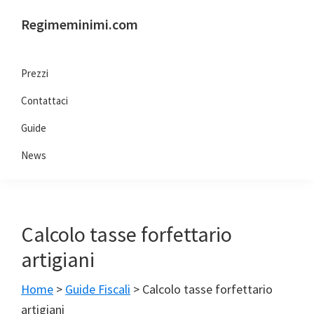
Passa
Passa
Passa
Passa
Regimeminimi.com
alla
al
alla
al
Il
navigazione
contenuto
barra
piè
tuo
primaria
principale
laterale
di
Prezzi
consulente
primaria
pagina
Contattaci
di
fiducia
Guide
online
News
Calcolo tasse forfettario
artigiani
Home
>
Guide Fiscali
>
Calcolo tasse forfettario
artigiani