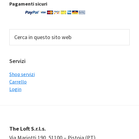
Barra
Pagamenti sicuri
laterale
primaria
Cerca
in
questo
sito
Servizi
web
Shop servizi
Carrello
Login
Footer
The Loft S.r.l.s.
Via Mariotti 190, 51100 – Pistoia (PT)