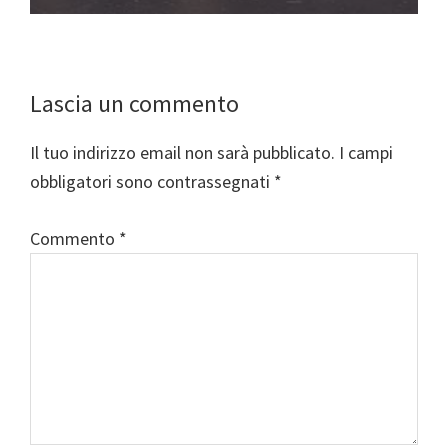
Interazioni
Lascia un commento
del
Il tuo indirizzo email non sarà pubblicato.
I campi
lettore
obbligatori sono contrassegnati
*
Commento
*