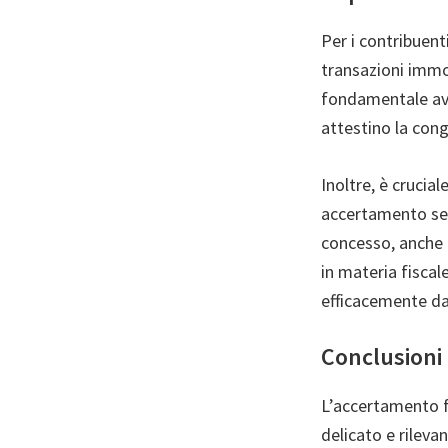
Per i contribuen
transazioni immob
fondamentale ave
attestino la cong
Inoltre, è crucia
accertamento se r
concesso, anche i
in materia fisca
efficacemente da
Conclusioni
L’accertamento f
delicato e rileva