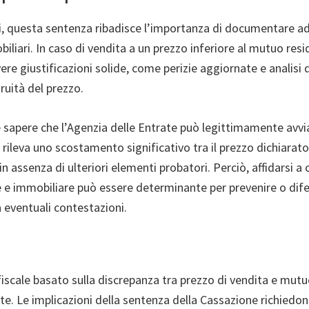
ti, questa sentenza ribadisce l’importanza di documentare 
iliari. In caso di vendita a un prezzo inferiore al mutuo resi
re giustificazioni solide, come perizie aggiornate e analisi
ruità del prezzo.
le sapere che l’Agenzia delle Entrate può legittimamente avvi
ileva uno scostamento significativo tra il prezzo dichiarato
n assenza di ulteriori elementi probatori. Perciò, affidarsi a 
le e immobiliare può essere determinante per prevenire o dif
 eventuali contestazioni.
iscale basato sulla discrepanza tra prezzo di vendita e mut
nte. Le implicazioni della sentenza della Cassazione richiedo