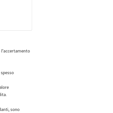
e l’accertamento
 spesso
alore
ita.
danti, sono