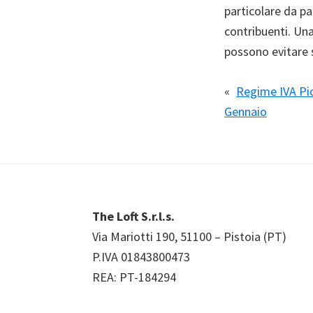
particolare da pa
contribuenti. Un
possono evitare 
«
Regime IVA Pic
Gennaio
Footer
The Loft S.r.l.s.
Via Mariotti 190, 51100 – Pistoia (PT)
P.IVA 01843800473
REA: PT-184294