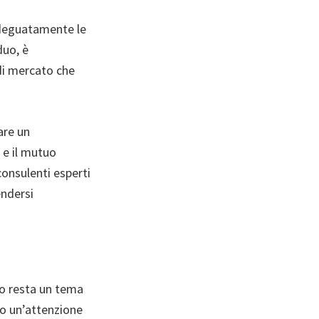
adeguatamente le
duo, è
 di mercato che
are un
 e il mutuo
consulenti esperti
endersi
uo resta un tema
no un’attenzione