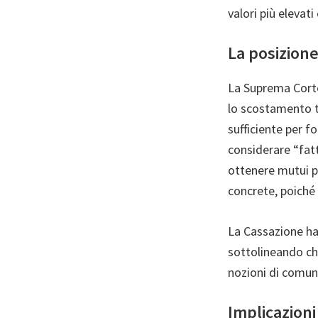
valori più elevati
La posizion
La Suprema Corte
lo scostamento t
sufficiente per f
considerare “fatt
ottenere mutui pi
concrete, poiché 
La Cassazione ha
sottolineando che
nozioni di comun
Implicazioni