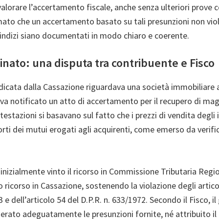
vvalorare l’accertamento fiscale, anche senza ulteriori prove 
ato che un accertamento basato su tali presunzioni non viola
 indizi siano documentati in modo chiaro e coerente.
inato: una disputa tra contribuente e Fisco
dicata dalla Cassazione riguardava una società immobiliare a
va notificato un atto di accertamento per il recupero di magg
ntestazioni si basavano sul fatto che i prezzi di vendita degl
porti dei mutui erogati agli acquirenti, come emerso da verifi
inizialmente vinto il ricorso in Commissione Tributaria Regi
o ricorso in Cassazione, sostenendo la violazione degli articol
 e dell’articolo 54 del D.P.R. n. 633/1972. Secondo il Fisco, il
rato adeguatamente le presunzioni fornite, né attribuito il 