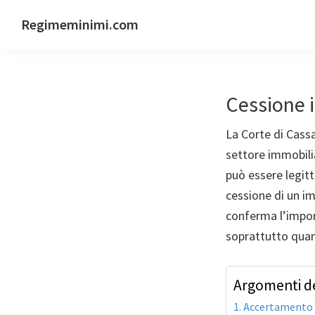
Passa
Passa
Passa
Regimeminimi.com
alla
al
al
Il
navigazione
contenuto
piè
tuo
primaria
principale
di
consulente
pagina
Cessione i
di
fiducia
La Corte di Cassa
online
settore immobilia
può essere legitt
cessione di un i
conferma l’impor
soprattutto quando
Argomenti de
Accertamento f