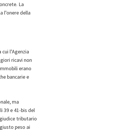
concrete. La
 l’onere della
 cui l’Agenzia
iori ricavi non
i immobili erano
che bancarie e
onale, ma
i 39 e 41-bis del
 giudice tributario
giusto peso ai