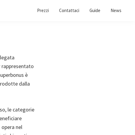
Prezzi
Contattaci
Guide
News
 legata
er rappresentato
l Superbonus è
rodotte dalla
so, le categorie
eneficiare
i opera nel