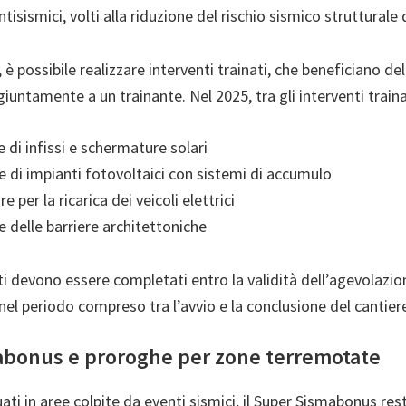
ntisismici, volti alla riduzione del rischio sismico strutturale d
 è possibile realizzare interventi trainati, che beneficiano d
giuntamente a un trainante. Nel 2025, tra gli interventi traina
 di infissi e schermature solari
ne di impianti fotovoltaici con sistemi di accumulo
e per la ricarica dei veicoli elettrici
e delle barriere architettoniche
nti devono essere completati entro la validità dell’agevolazio
el periodo compreso tra l’avvio e la conclusione del cantier
bonus e proroghe per zone terremotate
tuati in aree colpite da eventi sismici, il Super Sismabonus res