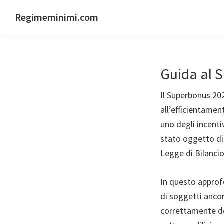
Passa
Passa
Passa
Regimeminimi.com
alla
al
al
Il
navigazione
contenuto
piè
tuo
primaria
principale
di
consulente
pagina
Guida al 
di
fiducia
Il Superbonus 202
online
all’efficientamen
uno degli incentiv
stato oggetto di
Legge di Bilanci
In questo approfo
di soggetti anco
correttamente del