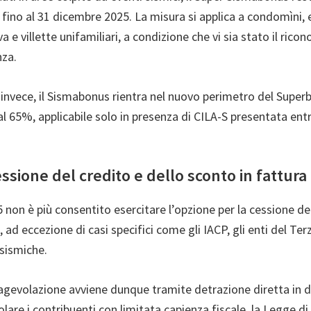
fino al 31 dicembre 2025. La misura si applica a condomìni, e
a e villette unifamiliari, a condizione che vi sia stato il ric
nza.
, invece, il Sismabonus rientra nel nuovo perimetro del Supe
al 65%, applicabile solo in presenza di CILA-S presentata entr
essione del credito e dello sconto in fattura
5 non è più consentito esercitare l’opzione per la cessione del
 ad eccezione di casi specifici come gli IACP, gli enti del Ter
 sismiche.
’agevolazione avviene dunque tramite detrazione diretta in d
olare i contribuenti con limitata capienza fiscale, la Legge di