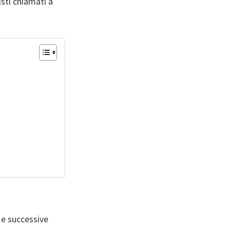
isti chiamati a
) e successive