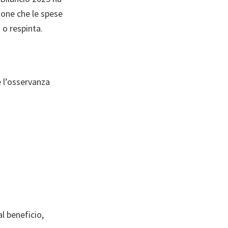
zione che le spese
 o respinta.
e l’osservanza
l beneficio,