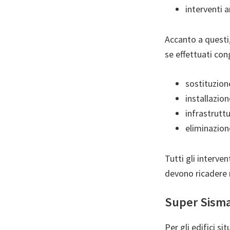
interventi a
Accanto a questi,
se effettuati con
sostituzione
installazio
infrastruttur
eliminazion
Tutti gli interve
devono ricadere n
Super Sisma
Per gli edifici si