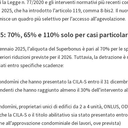
i la Legge n. 77/2020 e gli interventi normativi più recenti co
 2025, che ha introdotto l’articolo 119, comma 8-bis2. Il nu
inisce un quadro più selettivo per l’accesso all’agevolazione.
5: 70%, 65% e 110% solo per casi particolar
gennaio 2025, l’aliquota del Superbonus è pari al 70% per le 
eriori riduzioni previste per il 2026. Tuttavia, la detrazione è
viati entro specifiche scadenze:
ondomìni che hanno presentato la CILA-S entro il 31 dicembr
endenti che hanno raggiunto almeno il 30% dell’intervento a
domìni, proprietari unici di edifici da 2 a 4 unità, ONLUS, OD
he la CILA-S o il titolo abilitativo sia stato presentato entro
me all’approvazione condominiale dei lavori, ove prevista)