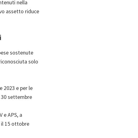
ntenuti nella
ovo assetto riduce
i
spese sostenute
 riconosciuta solo
e 2023 e per le
l 30 settembre
V e APS, a
 il 15 ottobre