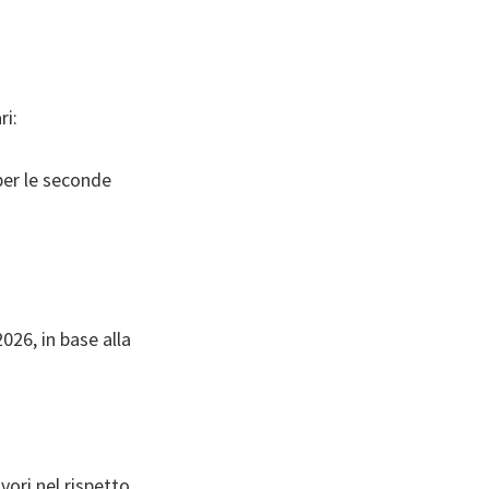
ri:
per le seconde
026, in base alla
vori nel rispetto