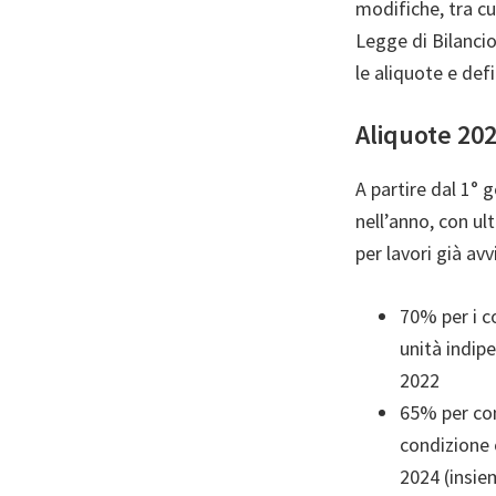
modifiche, tra cu
Legge di Bilancio
le aliquote e def
Aliquote 202
A partire dal 1° 
nell’anno, con ult
per lavori già av
70% per i c
unità indip
2022
65% per con
condizione c
2024 (insie