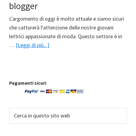
blogger
L'argomento di oggi è molto attuale e siamo sicuri
che catturerà l'attenzione delle nostre giovani
lettrici appassionate di moda. Questo settore è in
infoCommercialista
…
[Leggi di più...]
per
fashion
blogger
Barra
Pagamenti sicuri
laterale
primaria
Cerca
in
questo
sito