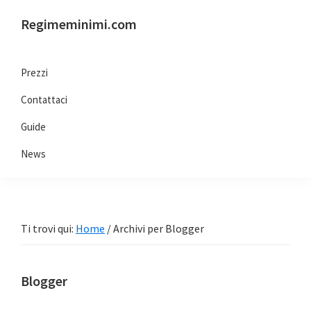
Passa
Passa
Passa
Passa
Regimeminimi.com
alla
al
alla
al
Il
navigazione
contenuto
barra
piè
tuo
primaria
principale
laterale
di
Prezzi
consulente
primaria
pagina
Contattaci
di
fiducia
Guide
online
News
Ti trovi qui:
Home
/
Archivi per Blogger
Blogger