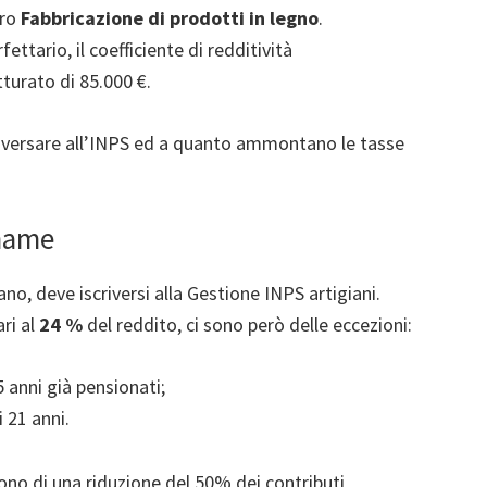
ro
Fabbricazione di prodotti in legno
.
ettario, il coefficiente di redditività
tturato di 85.000 €.
a versare all’INPS ed a quanto ammontano le tasse
gname
no, deve iscriversi alla Gestione INPS artigiani.
ari al
24 %
del reddito, ci sono però delle eccezioni:
 anni già pensionati;
 21 anni.
dono di una riduzione del 50% dei contributi