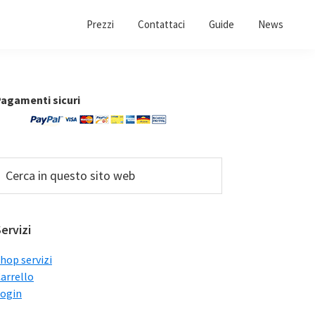
Prezzi
Contattaci
Guide
News
Barra
agamenti sicuri
laterale
primaria
erca
n
uesto
ito
ervizi
web
hop servizi
arrello
ogin