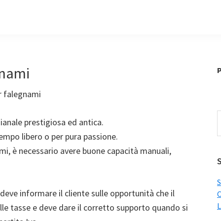
gnami
P
r falegnami
C
gianale prestigiosa ed antica.
i
empo libero o per pura passione.
q
ami, è necessario avere buone capacità manuali,
s
S
S
 deve informare il cliente sulle opportunità che il
C
L
lle tasse e deve dare il corretto supporto quando si