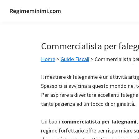
Passa
Passa
Passa
Passa
Regimeminimi.com
alla
al
alla
al
Il
navigazione
contenuto
barra
piè
tuo
primaria
principale
laterale
di
consulente
primaria
pagina
Commercialista per fale
di
fiducia
Home
>
Guide Fiscali
>
Commercialista pe
online
Il mestiere di falegname è un attività arti
Spesso ci si avvicina a questo mondo nel t
Per aspirare a diventare eccellenti falegn
tanta pazienza ed un tocco di originalità.
Un buon
commercialista per falegnami
,
regime forfettario offre per risparmiare su