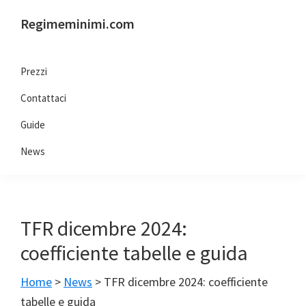
Passa
Passa
Passa
Regimeminimi.com
alla
al
al
Il
navigazione
contenuto
piè
tuo
primaria
principale
di
Prezzi
consulente
pagina
Contattaci
di
fiducia
Guide
online
News
TFR dicembre 2024:
coefficiente tabelle e guida
Home
>
News
>
TFR dicembre 2024: coefficiente
tabelle e guida