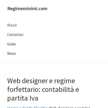
Passa
Passa
Passa
Passa
Regimeminimi.com
alla
al
alla
al
Il
navigazione
contenuto
barra
piè
tuo
primaria
principale
laterale
di
Prezzi
consulente
primaria
pagina
Contattaci
di
fiducia
Guide
online
News
Web designer e regime
forfettario: contabilità e
partita Iva