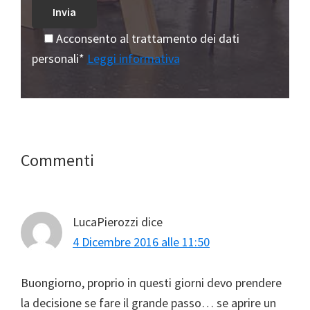
Acconsento al trattamento dei dati
personali*
Leggi informativa
Interazioni
Commenti
del
lettore
LucaPierozzi
dice
4 Dicembre 2016 alle 11:50
Buongiorno, proprio in questi giorni devo prendere
la decisione se fare il grande passo… se aprire un