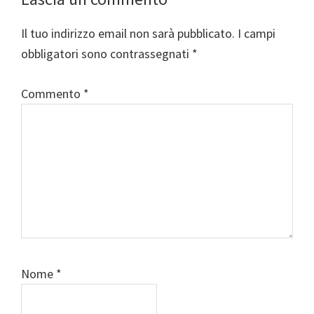
Interazioni
del
Il tuo indirizzo email non sarà pubblicato.
I campi
lettore
obbligatori sono contrassegnati
*
Commento
*
Nome
*