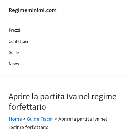
Passa
Passa
Passa
Passa
Regimeminimi.com
alla
al
alla
al
Il
navigazione
contenuto
barra
piè
tuo
primaria
principale
laterale
di
Prezzi
consulente
primaria
pagina
Contattaci
di
fiducia
Guide
online
News
Aprire la partita Iva nel regime
forfettario
Home
>
Guide Fiscali
>
Aprire la partita Iva nel
regime forfettario