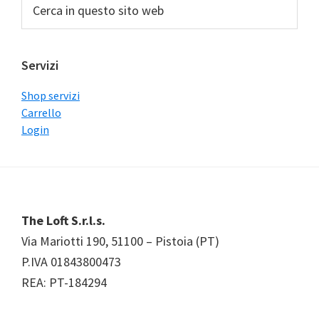
Cerca
in
questo
sito
Servizi
web
Shop servizi
Carrello
Login
Footer
The Loft S.r.l.s.
Via Mariotti 190, 51100 – Pistoia (PT)
P.IVA 01843800473
REA: PT-184294