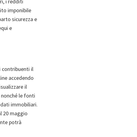
, i redditi
dito imponibile
parto sicurezza e
equi e
 contribuenti il
nline accedendo
sualizzare il
 nonché le fonti
 dati immobiliari.
dal 20 maggio
ente potrà