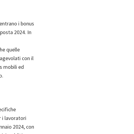
ientrano i bonus
mposta 2024. In
che quelle
agevolati con il
s mobili ed
o.
ecifiche
 i lavoratori
gennaio 2024, con