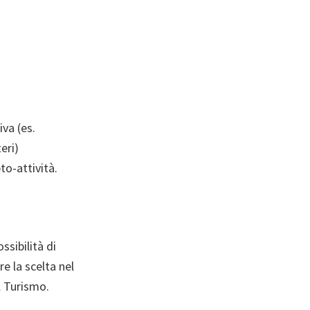
va (es.
eri)
to-attività.
ssibilità di
e la scelta nel
l Turismo.