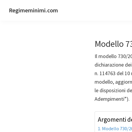
Passa
Passa
Passa
Regimeminimi.com
alla
al
al
Il
navigazione
contenuto
piè
tuo
primaria
principale
di
consulente
pagina
Modello 7
di
fiducia
Il modello 730/2
online
dichiarazione dei
n. 114763 del 10 
modello, aggiorna
le disposizioni d
Adempimenti”).
Argomenti de
Modello 730/20