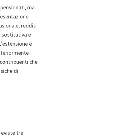
 pensionati, ma
presentazione
sionale, redditi
 sostitutiva e
 L’estensione è
ulteriormente
 contribuenti che
isiche di
reviste tre