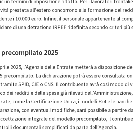
i in termini di imposizione ridotta. Per i lavoratori frontalieri
tività prestata all’estero concorrono alla formazione del red
dente i 10.000 euro. Infine, il personale appartenente al com
ciare di una detrazione IRPEF ridefinita secondo criteri più 
 precompilato 2025
aprile 2025, l’Agenzia delle Entrate metterà a disposizione dei
 precompilato. La dichiarazione potrà essere consultata o
a tramite SPID, CIE o CNS. Il contribuente avrà così modo di vi
co dei redditi e delle spese già rilevati dall’Amministrazione,
zzate, come la Certificazione Unica, i modelli F24 e le banche
hiarazione, con eventuali modifiche, sarà possibile a partire 
accettazione integrale del modello precompilato, il contribu
ntrolli documentali semplificati da parte dell’Agenzia.