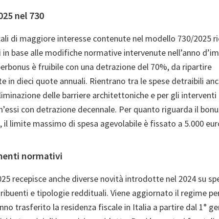
025 nel 730
scali di maggiore interesse contenute nel modello 730/2025 r
ti in base alle modifiche normative intervenute nell’anno d’i
uperbonus è fruibile con una detrazione del 70%, da ripartire
 in dieci quote annuali. Rientrano tra le spese detraibili an
liminazione delle barriere architettoniche e per gli interventi 
’essi con detrazione decennale. Per quanto riguarda il bonu
 il limite massimo di spesa agevolabile è fissato a 5.000 eur
menti normativi
025 recepisce anche diverse novità introdotte nel 2024 su sp
ribuenti e tipologie reddituali. Viene aggiornato il regime per
nno trasferito la residenza fiscale in Italia a partire dal 1° 