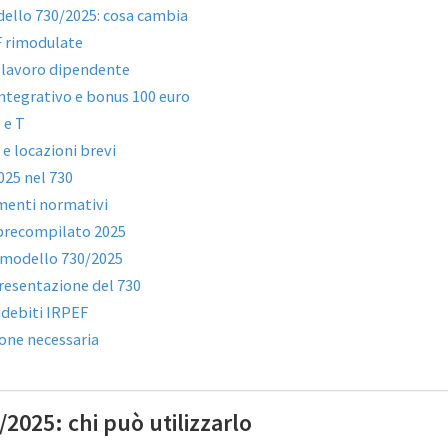
ello 730/2025: cosa cambia
F rimodulate
 lavoro dipendente
ntegrativo e bonus 100 euro
 e T
 e locazioni brevi
025 nel 730
menti normativi
precompilato 2025
 modello 730/2025
resentazione del 730
ddebiti IRPEF
ne necessaria
2025: chi può utilizzarlo