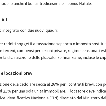
 modello anche il bonus tredicesima e il bonus Natale.
 e T
o integrato con due nuovi quadri:
r redditi soggetti a tassazione separata o imposta sostituti
e terreni, compensi per lezioni private, regime pensionati est
 la dichiarazione delle plusvalenze finanziarie, incluse le crip
e locazioni brevi
zione della cedolare secca al 26% per i contratti brevi, con po
al 21% per una sola unità immobiliare. Il locatore deve indicar
ice Identificativo Nazionale (CIN) rilasciato dal Ministero de