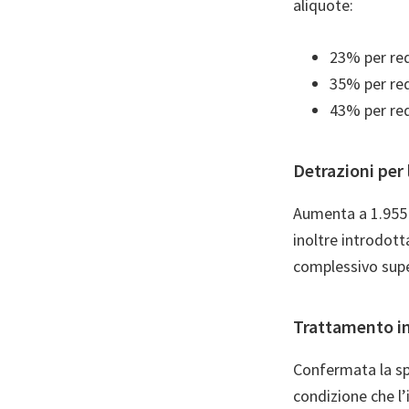
aliquote:
23% per red
35% per red
43% per red
Detrazioni per
Aumenta a 1.955 
inoltre introdott
complessivo supe
Trattamento in
Confermata la sp
condizione che l’