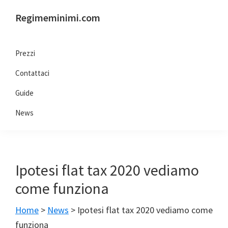
Passa
Passa
Passa
Passa
Regimeminimi.com
alla
al
alla
al
Il
navigazione
contenuto
barra
piè
tuo
primaria
principale
laterale
di
Prezzi
consulente
primaria
pagina
Contattaci
di
fiducia
Guide
online
News
Ipotesi flat tax 2020 vediamo
come funziona
Home
>
News
>
Ipotesi flat tax 2020 vediamo come
funziona