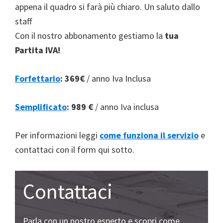
appena il quadro si farà più chiaro. Un saluto dallo
staff
Con il nostro abbonamento gestiamo la
tua
Partita IVA!
Forfettario
:
369€
/ anno Iva Inclusa
Semplificato
:
989 €
/ anno Iva inclusa
Per informazioni leggi
come funziona il servizio
e
contattaci con il form qui sotto.
Contattaci
Parla con un nostro esperto e scopri come