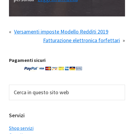
«
Versamenti imposte Modello Redditi 2019
Fatturazione elettronica forfettari
»
Barra
Pagamenti sicuri
laterale
primaria
Cerca
in
questo
sito
Servizi
web
Shop servizi