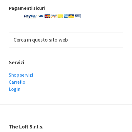
Barra
Pagamenti sicuri
laterale
primaria
Cerca
in
questo
sito
Servizi
web
Shop servizi
Carrello
Login
Footer
The Loft S.r.l.s.