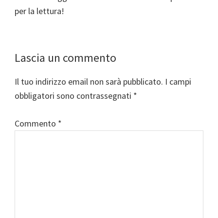
per la lettura!
Interazioni
Lascia un commento
del
Il tuo indirizzo email non sarà pubblicato.
I campi
lettore
obbligatori sono contrassegnati
*
Commento
*