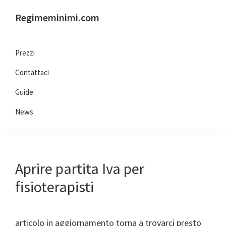
Passa
Passa
Passa
Passa
Regimeminimi.com
alla
al
alla
al
Il
navigazione
contenuto
barra
piè
tuo
primaria
principale
laterale
di
Prezzi
consulente
primaria
pagina
Contattaci
di
fiducia
Guide
online
News
Aprire partita Iva per
fisioterapisti
articolo in aggiornamento torna a trovarci presto