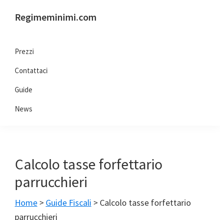
Passa
Passa
Passa
Passa
Regimeminimi.com
alla
al
alla
al
Il
navigazione
contenuto
barra
piè
tuo
primaria
principale
laterale
di
Prezzi
consulente
primaria
pagina
Contattaci
di
fiducia
Guide
online
News
Calcolo tasse forfettario
parrucchieri
Home
>
Guide Fiscali
>
Calcolo tasse forfettario
parrucchieri