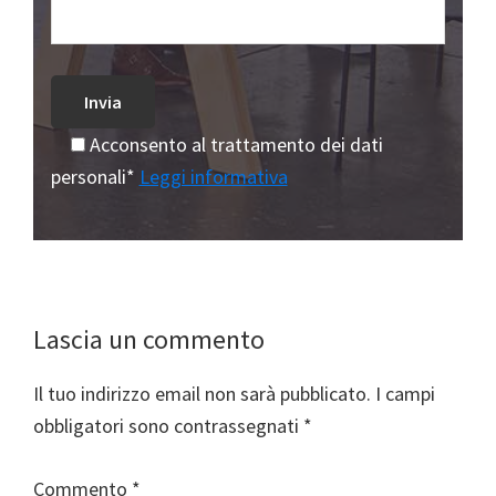
Acconsento al trattamento dei dati
personali*
Leggi informativa
Interazioni
Lascia un commento
del
Il tuo indirizzo email non sarà pubblicato.
I campi
lettore
obbligatori sono contrassegnati
*
Commento
*