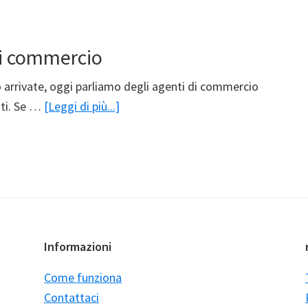
come
agente
i commercio
di
commercio
o arrivate, oggi parliamo degli agenti di commercio
infoCommercialista
ati. Se …
[Leggi di più...]
agente
di
commercio
Informazioni
Come funziona
Contattaci