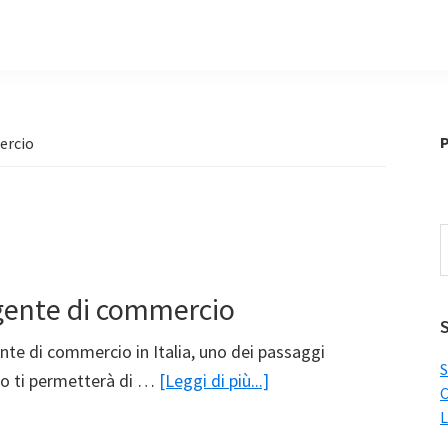
P
ercio
C
i
q
agente di commercio
s
S
ente di commercio in Italia, uno dei passaggi
S
infoAprire
sto ti permetterà di …
[Leggi di più...]
C
Partita
L
Iva