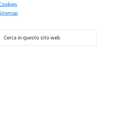
Cookies
Sitemap
Cerca
in
questo
sito
web