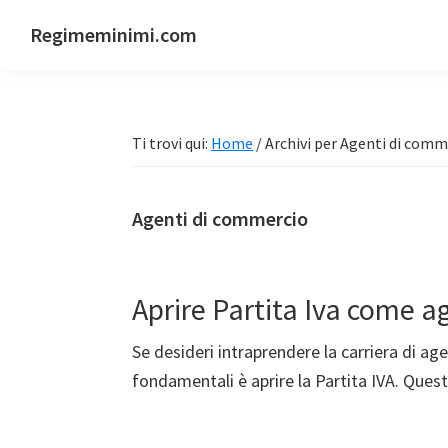
Passa
Passa
Passa
Passa
Regimeminimi.com
alla
al
alla
al
Il
navigazione
contenuto
barra
piè
tuo
primaria
principale
laterale
di
consulente
primaria
pagina
Ti trovi qui:
Home
/
Archivi per Agenti di comm
di
fiducia
online
Agenti di commercio
Aprire Partita Iva come 
Se desideri intraprendere la carriera di ag
fondamentali è aprire la Partita IVA. Que