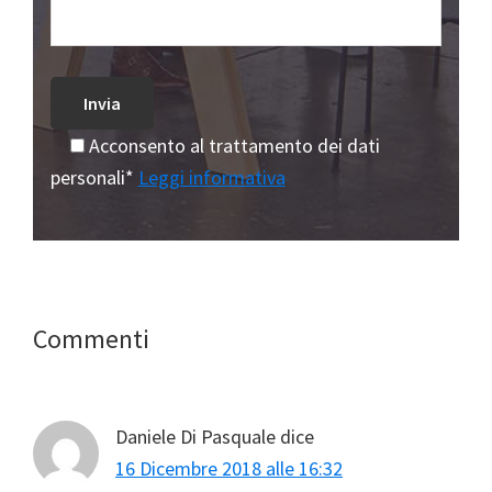
Acconsento al trattamento dei dati
personali*
Leggi informativa
Interazioni
Commenti
del
lettore
Daniele Di Pasquale
dice
16 Dicembre 2018 alle 16:32