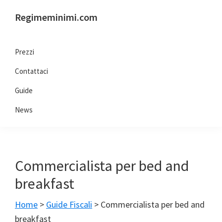
Passa
Passa
Passa
Passa
Regimeminimi.com
alla
al
alla
al
Il
navigazione
contenuto
barra
piè
tuo
primaria
principale
laterale
di
Prezzi
consulente
primaria
pagina
Contattaci
di
fiducia
Guide
online
News
Commercialista per bed and
breakfast
Home
>
Guide Fiscali
>
Commercialista per bed and
breakfast